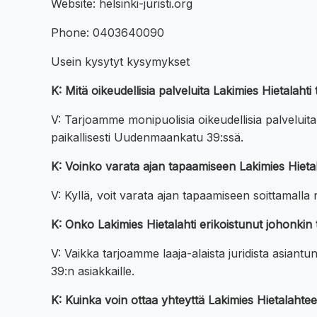
Website: helsinki-juristi.org
Phone: 0403640090
Usein kysytyt kysymykset
K: Mitä oikeudellisia palveluita Lakimies Hietala
V: Tarjoamme monipuolisia oikeudellisia palveluita
paikallisesti Uudenmaankatu 39:ssä.
K: Voinko varata ajan tapaamiseen Lakimies Hie
V: Kyllä, voit varata ajan tapaamiseen soittamall
K: Onko Lakimies Hietalahti erikoistunut johonki
V: Vaikka tarjoamme laaja-alaista juridista asian
39:n asiakkaille.
K: Kuinka voin ottaa yhteyttä Lakimies Hietalaht