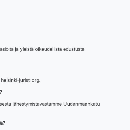
ioita ja yleistä oikeudellista edustusta
lsinki-juristi.org.
?
ikallisesta lähestymistavastamme Uudenmaankatu
sä?