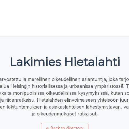
Lakimies Hietalahti
rvostettu ja merellinen oikeudellinen asiantuntija, joka tarjoa
lvelua Helsingin historiallisessa ja urbaanissa ympäristössä. 
kkaita monipuolisissa oikeudellisissa kysymyksissä, kuten 
ja riidanratkaisu. Hietalahden elinvoimaiseen yhteisöön juur
sen lakituntemuksen ja asiakaslähtöisen lähestymistavan, v
ja oikeudenmukaiset ratkaisut.
←
Back to directory