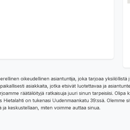
rellinen oikeudellinen asiantuntija, joka tarjoaa yksilöllistä
allisesti asiakkaita, jotka etsivät luotettavaa ja asiantun
amme räätälöityjä ratkaisuja juuri sinun tarpeisiisi. Olipa 
es Hietalahti on tukenasi Uudenmaankatu 39:ssä. Olemme si
ä ja keskustellaan, miten voimme auttaa sinua.