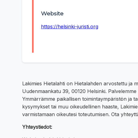
Website
https://helsinki-juristi.org
Lakimies Hietalahti on Hietalahden arvostettu ja me
Uudenmaankatu 39, 00120 Helsinki. Palvelemme paik
Ymmärrämme paikallisen toimintaympäristön ja tarjo
kysymykset tai muu oikeudellinen haaste, Lakimi
varmistamaan oikeutesi toteutumisen. Ota yhteytt
Yhteystiedot: