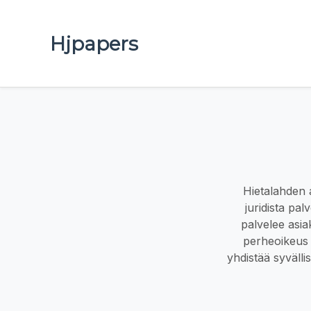
Hjpapers
Hietalahden a
juridista pa
palvelee asia
perheoikeus 
yhdistää syvälli