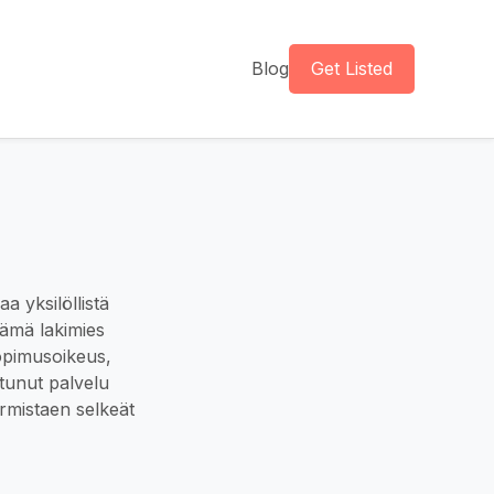
Blog
Get Listed
a yksilöllistä
Tämä lakimies
sopimusoikeus,
tunut palvelu
armistaen selkeät