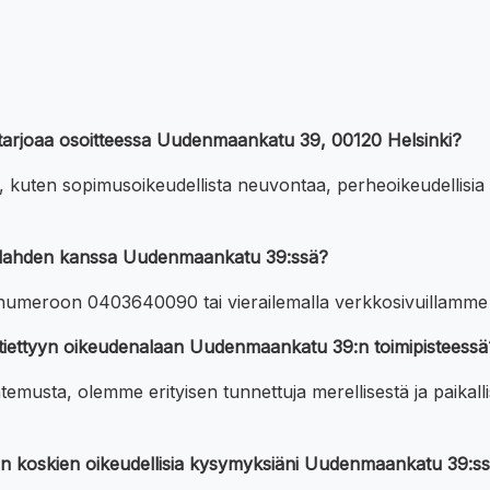
hti tarjoaa osoitteessa Uudenmaankatu 39, 00120 Helsinki?
, kuten sopimusoikeudellista neuvontaa, perheoikeudellisia as
talahden kanssa Uudenmaankatu 39:ssä?
a numeroon 0403640090 tai vierailemalla verkkosivuillamme he
n tiettyyn oikeudenalaan Uudenmaankatu 39:n toimipisteessä
tuntemusta, olemme erityisen tunnettuja merellisestä ja pa
een koskien oikeudellisia kysymyksiäni Uudenmaankatu 39:s