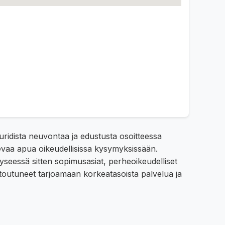
 juridista neuvontaa ja edustusta osoitteessa
tevaa apua oikeudellisissa kysymyksissään.
kyseessä sitten sopimusasiat, perheoikeudelliset
toutuneet tarjoamaan korkeatasoista palvelua ja