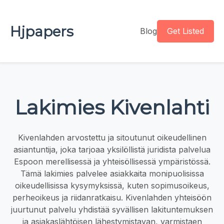
Hjpapers
Blog
Get Listed
Lakimies Kivenlahti
Kivenlahden arvostettu ja sitoutunut oikeudellinen
asiantuntija, joka tarjoaa yksilöllistä juridista palvelua
Espoon merellisessä ja yhteisöllisessä ympäristössä.
Tämä lakimies palvelee asiakkaita monipuolisissa
oikeudellisissa kysymyksissä, kuten sopimusoikeus,
perheoikeus ja riidanratkaisu. Kivenlahden yhteisöön
juurtunut palvelu yhdistää syvällisen lakituntemuksen
ja asiakaslähtöisen lähestymistavan, varmistaen