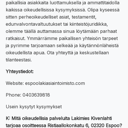
paikallisia asiakkaita luottamuksella ja ammattitaidolla
kaikissa oikeudellisissa kysymyksissä. Olipa kyseessä
sitten perheoikeudelliset asiat, testamentit,
edunvalvontavaltuutukset tai kiinteistöjuridiikka,
olemme täällä auttamassa sinua löytämään parhaat
ratkaisut. Ymmärrämme paikallisen yhteisön tarpeet
ja pyrimme tarjoamaan selkeää ja käytännönläheistä
oikeudellista apua. Ota yhteyttä ja keskustellaan
tilanteestasi.
Yhteystiedot:
Website: espoolakiasiaintoimisto.com
Phone: 0403639818
Usein kysytyt kysymykset
K: Mitä oikeudellisia palveluita Lakimies Kivenlahti
tarjoaa osoitteessa Ristiaallokonkatu 6, 02320 Espoo?