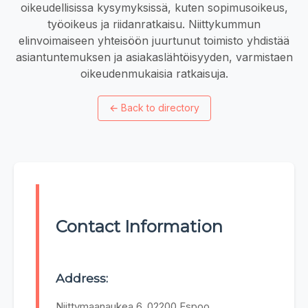
oikeudellisissa kysymyksissä, kuten sopimusoikeus,
työoikeus ja riidanratkaisu. Niittykummun
elinvoimaiseen yhteisöön juurtunut toimisto yhdistää
asiantuntemuksen ja asiakaslähtöisyyden, varmistaen
oikeudenmukaisia ratkaisuja.
←
Back to directory
Contact Information
Address:
Niittymaanaukea 6, 02200 Espoo