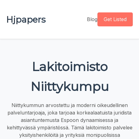
Hjpapers
Blog
Get Listed
Lakitoimisto
Niittykumpu
Niittykummun arvostettu ja moderni oikeudellinen
palveluntarjoaja, joka tarjoaa korkealaatuista juridista
asiantuntemusta Espoon dynaamisessa ja
kehittyvässä ympäristössä. Tämä lakitoimisto palvelee
yksityishenkilöitä ja yrityksiä monipuolisissa