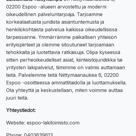
02200 Espoo -alueen arvostettu ja moderni
oikeudellinen palveluntarjoaja. Tarjoamme
korkealaatuista juridista asiantuntemusta ja
henkilökohtaista palvelua kaikissa oikeudellisissa
tarpeissanne. Ymmärrämme paikallisen yhteisön
erityispiirteet ja olemme sitoutuneet tarjoamaan
tehokkaita ja luotettavia ratkaisuja. Olipa kyseessä
sitten perheoikeudelliset asiat, kiinteistöjuridiikka tai
yritysten lakipalvelut, tiimimme on valmis auttamaan
teitä. Palvelemme teitä Niittymaanaukea 6, 02200
Espoo -osoitteessa ammattitaidolla ja luottamuksella.
Ota yhteyttä ja keskustellaan, miten voimme auttaa
juuri teitä.
Yhteystiedot:
Website: espoo-lakitoimisto.com
Phone: 0403639613