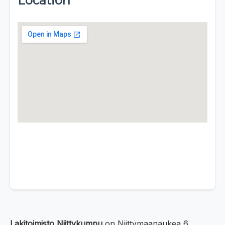
Location
Lakitoimisto Niittykumpu
on Niittymaanaukea 6,