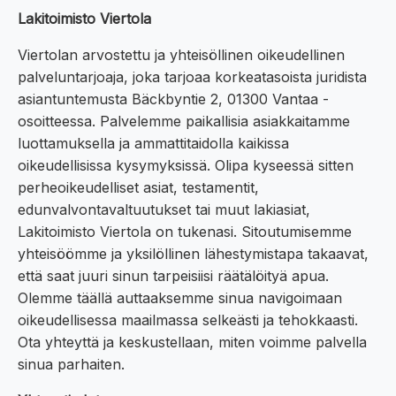
Lakitoimisto Viertola
Viertolan arvostettu ja yhteisöllinen oikeudellinen
palveluntarjoaja, joka tarjoaa korkeatasoista juridista
asiantuntemusta Bäckbyntie 2, 01300 Vantaa -
osoitteessa. Palvelemme paikallisia asiakkaitamme
luottamuksella ja ammattitaidolla kaikissa
oikeudellisissa kysymyksissä. Olipa kyseessä sitten
perheoikeudelliset asiat, testamentit,
edunvalvontavaltuutukset tai muut lakiasiat,
Lakitoimisto Viertola on tukenasi. Sitoutumisemme
yhteisöömme ja yksilöllinen lähestymistapa takaavat,
että saat juuri sinun tarpeisiisi räätälöityä apua.
Olemme täällä auttaaksemme sinua navigoimaan
oikeudellisessa maailmassa selkeästi ja tehokkaasti.
Ota yhteyttä ja keskustellaan, miten voimme palvella
sinua parhaiten.